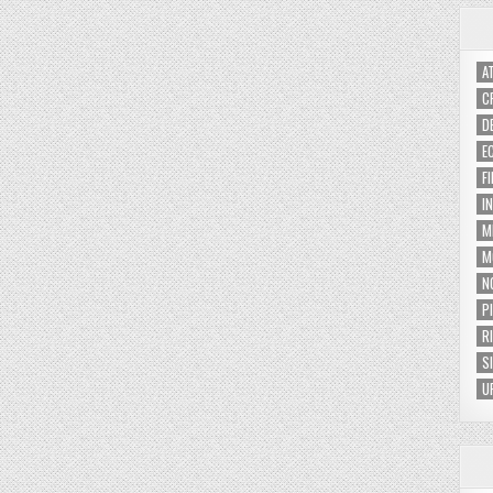
A
C
D
E
F
I
M
M
N
P
R
S
U