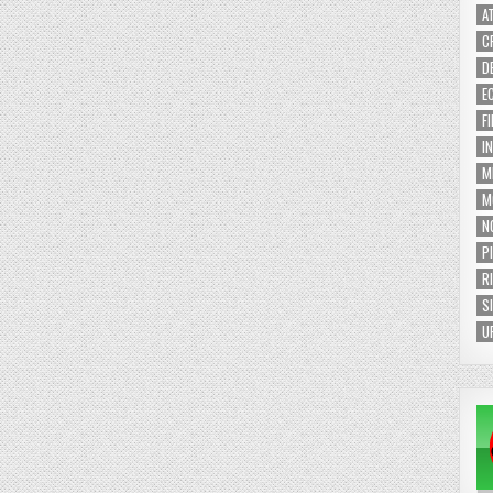
A
C
D
E
F
I
M
M
N
P
R
S
U