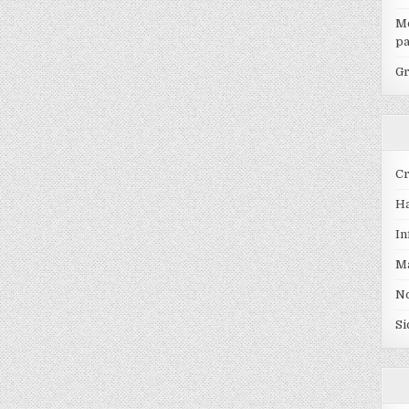
Mo
pa
Gr
Cr
Ha
In
Ma
No
Si