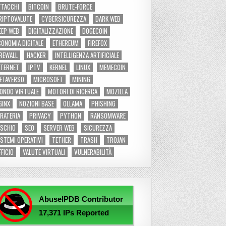
TTACCHI
BITCOIN
BRUTE-FORCE
RIPTOVALUTE
CYBERSICUREZZA
DARK WEB
EEP WEB
DIGITALIZZAZIONE
DOGECOIN
CONOMIA DIGITALE
ETHEREUM
FIREFOX
IREWALL
HACKER
INTELLIGENZA ARTIFICIALE
NTERNET
IPTV
KERNEL
LINUX
MEMECOIN
ETAVERSO
MICROSOFT
MINING
ONDO VIRTUALE
MOTORI DI RICERCA
MOZILLA
GINX
NOZIONI BASE
OLLAMA
PHISHING
IRATERIA
PRIVACY
PYTHON
RANSOMWARE
ISCHIO
SEO
SERVER WEB
SICUREZZA
ISTEMI OPERATIVI
TETHER
TRASH
TROJAN
FFICIO
VALUTE VIRTUALI
VULNERABILITÀ