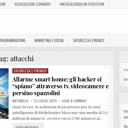
LINE
ASSOCIAZIONE LEONARDO
FANTACALCIOBAZAR EVOLUTION
 PROGRAMMAZIONE
MARKETING E SOCIAL
SICUREZZA E PRIVACY
ag:
attacchi
Co
SICUREZZA E PRIVACY
Posted
in
Allarme smart home: gli hacker ci
In
“spiano” attraverso tv, videocamere e
persino spazzolini
ANTONELLO
22 LUGLIO 2024
LEAVE A COMMENT
Ogni 24 ore, le soluzioni di sicurezza per la casa
Su
intelligente di Bitdefender bloccano una media di 2,5
qu
milioni di minacce, ovvero circa 1736 minacce al…
Ri
LEGGI ARTICOLO...