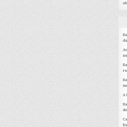
ob
Sa
da
Ar
nu
Sa
ra
Sa
me
A 
Sa
de
Ca
Es