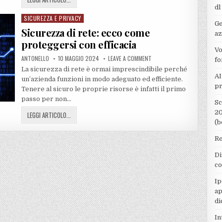
dl
SICUREZZA E PRIVACY
Posted
Ge
in
Sicurezza di rete: ecco come
az
proteggersi con efficacia
Vo
ANTONELLO
10 MAGGIO 2024
LEAVE A COMMENT
fo
La sicurezza di rete è ormai imprescindibile perché
AI
un’azienda funzioni in modo adeguato ed efficiente.
pr
Tenere al sicuro le proprie risorse è infatti il primo
passo per non…
Sc
20
LEGGI ARTICOLO...
(b
Re
Di
co
Ip
ap
di
In