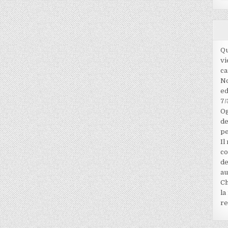
Qu
vi
ca
No
ed
7/
Og
de
pe
Il
co
de
au
Ch
la
re