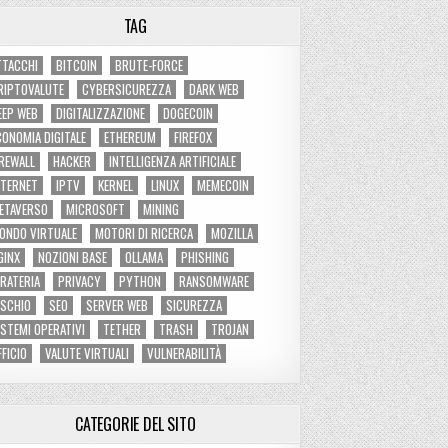
TAG
TTACCHI
BITCOIN
BRUTE-FORCE
RIPTOVALUTE
CYBERSICUREZZA
DARK WEB
EEP WEB
DIGITALIZZAZIONE
DOGECOIN
CONOMIA DIGITALE
ETHEREUM
FIREFOX
IREWALL
HACKER
INTELLIGENZA ARTIFICIALE
NTERNET
IPTV
KERNEL
LINUX
MEMECOIN
ETAVERSO
MICROSOFT
MINING
ONDO VIRTUALE
MOTORI DI RICERCA
MOZILLA
GINX
NOZIONI BASE
OLLAMA
PHISHING
IRATERIA
PRIVACY
PYTHON
RANSOMWARE
ISCHIO
SEO
SERVER WEB
SICUREZZA
ISTEMI OPERATIVI
TETHER
TRASH
TROJAN
FFICIO
VALUTE VIRTUALI
VULNERABILITÀ
CATEGORIE DEL SITO