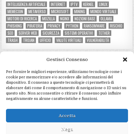
INTELLIGENZA ARTIFICIALE
INTERNET
IPTV
KERNEL
LINUX
MEMECOIN
METAVERSO
MICROSOFT
MINING
MONDO VIRTUALE
MOTORI DI RICERCA
MOZILLA
NGINX
NOZIONI BASE
OLLAMA
PHISHING
PIRATERIA
PRIVACY
PYTHON
RANSOMWARE
RISCHIO
SEO
SERVER WEB
SICUREZZA
SISTEMI OPERATIVI
TETHER
TRASH
TROJAN
UFFICIO
VALUTE VIRTUALI
VULNERABILITÀ
Gestisci Consenso
CATEGORIE DEL SITO
Per fornire le migliori esperienze, utilizziamo tecnologie come i
Criptovalute e mining
(3)
cookie per memorizzare e/o accedere alle informazioni del
dispositivo. Il consenso a queste tecnologie ci permetterà di
Hardware e software
(4)
elaborare dati come il comportamento di navigazione o ID unici su
questo sito. Non acconsentire o ritirare il consenso può influire
Informatica e programmazione
(4)
negativamente su alcune caratteristiche e funzioni.
Marketing e social
(2)
Notizie e tecnologia
(5)
Accetta
Sicurezza e privacy
(15)
Nega