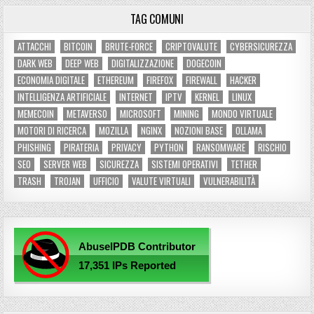
TAG COMUNI
ATTACCHI
BITCOIN
BRUTE-FORCE
CRIPTOVALUTE
CYBERSICUREZZA
DARK WEB
DEEP WEB
DIGITALIZZAZIONE
DOGECOIN
ECONOMIA DIGITALE
ETHEREUM
FIREFOX
FIREWALL
HACKER
INTELLIGENZA ARTIFICIALE
INTERNET
IPTV
KERNEL
LINUX
MEMECOIN
METAVERSO
MICROSOFT
MINING
MONDO VIRTUALE
MOTORI DI RICERCA
MOZILLA
NGINX
NOZIONI BASE
OLLAMA
PHISHING
PIRATERIA
PRIVACY
PYTHON
RANSOMWARE
RISCHIO
SEO
SERVER WEB
SICUREZZA
SISTEMI OPERATIVI
TETHER
TRASH
TROJAN
UFFICIO
VALUTE VIRTUALI
VULNERABILITÀ