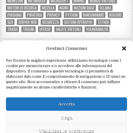
MEMECOIN
METAVERSO
MICROSOFT
MINING
MONDO VIRTUALE
MOTORI DI RICERCA
MOZILLA
NGINX
NOZIONI BASE
OLLAMA
PHISHING
PIRATERIA
PRIVACY
PYTHON
RANSOMWARE
RISCHIO
SEO
SERVER WEB
SICUREZZA
SISTEMI OPERATIVI
TETHER
TRASH
TROJAN
UFFICIO
VALUTE VIRTUALI
VULNERABILITÀ
Gestisci Consenso
CATEGORIE DEL SITO
Per fornire le migliori esperienze, utilizziamo tecnologie come i
Criptovalute e mining
(3)
cookie per memorizzare e/o accedere alle informazioni del
dispositivo. Il consenso a queste tecnologie ci permetterà di
Hardware e software
(4)
elaborare dati come il comportamento di navigazione o ID unici su
questo sito. Non acconsentire o ritirare il consenso può influire
Informatica e programmazione
(4)
negativamente su alcune caratteristiche e funzioni.
Marketing e social
(2)
Notizie e tecnologia
(5)
Accetta
Sicurezza e privacy
(15)
Nega
Visualizza le preferenze