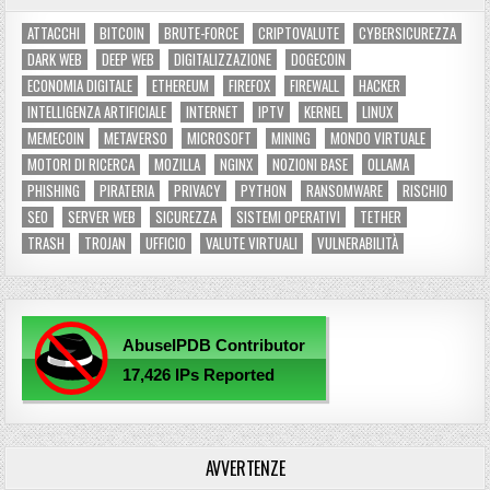
ATTACCHI
BITCOIN
BRUTE-FORCE
CRIPTOVALUTE
CYBERSICUREZZA
DARK WEB
DEEP WEB
DIGITALIZZAZIONE
DOGECOIN
ECONOMIA DIGITALE
ETHEREUM
FIREFOX
FIREWALL
HACKER
INTELLIGENZA ARTIFICIALE
INTERNET
IPTV
KERNEL
LINUX
MEMECOIN
METAVERSO
MICROSOFT
MINING
MONDO VIRTUALE
MOTORI DI RICERCA
MOZILLA
NGINX
NOZIONI BASE
OLLAMA
PHISHING
PIRATERIA
PRIVACY
PYTHON
RANSOMWARE
RISCHIO
SEO
SERVER WEB
SICUREZZA
SISTEMI OPERATIVI
TETHER
TRASH
TROJAN
UFFICIO
VALUTE VIRTUALI
VULNERABILITÀ
AVVERTENZE