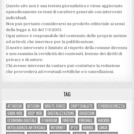
Questo sito non è una testata giornalistica e viene aggiornato
episodicamente su temi di carattere generale con interventi
individuali.
Non può pertanto considerarsi un prodotto editoriale ai sensi
della legge n. 62 del 7/3/2001.
Ogni autore è responsabile del contenuto delle proprie notizie
ed articoli, che inserisce per la pubblicazione.
Il nostro intervento è limitato al rispetto della comune decenza
e non esamina la veridicità dei contenuti‚ lesione dei diritti di
privacy e di autore.
Chi avesse interessi da vantare può contattare la redazione
che provvederà ad eventuali rettifiche e/o cancellazioni.
TAG
ATTACCHI
BITCOIN
BRUTE-FORCE
CRIPTOVALUTE
CYBERSICUREZZA
DARK WEB
DEEP WEB
DIGITALIZZAZIONE
DOGECOIN
ECONOMIA DIGITALE
ETHEREUM
FIREFOX
FIREWALL
HACKER
INTELLIGENZA ARTIFICIALE
INTERNET
IPTV
KERNEL
LINUX