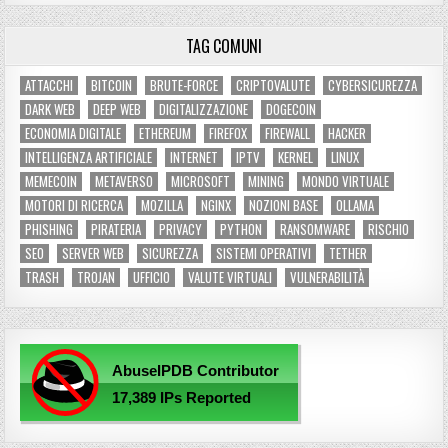
TAG COMUNI
ATTACCHI
BITCOIN
BRUTE-FORCE
CRIPTOVALUTE
CYBERSICUREZZA
DARK WEB
DEEP WEB
DIGITALIZZAZIONE
DOGECOIN
ECONOMIA DIGITALE
ETHEREUM
FIREFOX
FIREWALL
HACKER
INTELLIGENZA ARTIFICIALE
INTERNET
IPTV
KERNEL
LINUX
MEMECOIN
METAVERSO
MICROSOFT
MINING
MONDO VIRTUALE
MOTORI DI RICERCA
MOZILLA
NGINX
NOZIONI BASE
OLLAMA
PHISHING
PIRATERIA
PRIVACY
PYTHON
RANSOMWARE
RISCHIO
SEO
SERVER WEB
SICUREZZA
SISTEMI OPERATIVI
TETHER
TRASH
TROJAN
UFFICIO
VALUTE VIRTUALI
VULNERABILITÀ