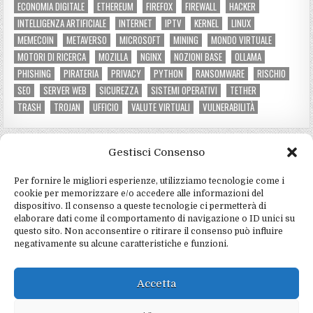
ECONOMIA DIGITALE
ETHEREUM
FIREFOX
FIREWALL
HACKER
INTELLIGENZA ARTIFICIALE
INTERNET
IPTV
KERNEL
LINUX
MEMECOIN
METAVERSO
MICROSOFT
MINING
MONDO VIRTUALE
MOTORI DI RICERCA
MOZILLA
NGINX
NOZIONI BASE
OLLAMA
PHISHING
PIRATERIA
PRIVACY
PYTHON
RANSOMWARE
RISCHIO
SEO
SERVER WEB
SICUREZZA
SISTEMI OPERATIVI
TETHER
TRASH
TROJAN
UFFICIO
VALUTE VIRTUALI
VULNERABILITÀ
Gestisci Consenso
CATEGORIE DEL SITO
Per fornire le migliori esperienze, utilizziamo tecnologie come i
Criptovalute e mining
(3)
cookie per memorizzare e/o accedere alle informazioni del
dispositivo. Il consenso a queste tecnologie ci permetterà di
Hardware e software
(4)
elaborare dati come il comportamento di navigazione o ID unici su
questo sito. Non acconsentire o ritirare il consenso può influire
Informatica e programmazione
(4)
negativamente su alcune caratteristiche e funzioni.
Marketing e social
(2)
Notizie e tecnologia
(5)
Accetta
Sicurezza e privacy
(15)