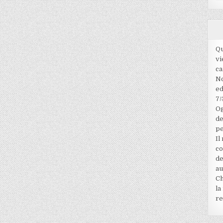
Qu
vi
ca
No
ed
7/
Og
de
pe
Il
co
de
au
Ch
la
re