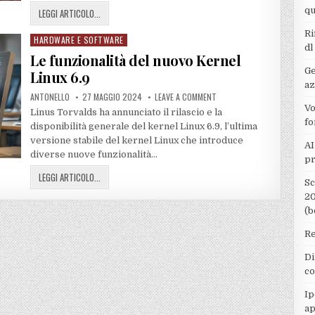
qu
LEGGI ARTICOLO...
Ri
HARDWARE E SOFTWARE
Posted
dl
in
Le funzionalità del nuovo Kernel
Ge
Linux 6.9
az
ANTONELLO
27 MAGGIO 2024
LEAVE A COMMENT
Vo
Linus Torvalds ha annunciato il rilascio e la
fo
disponibilità generale del kernel Linux 6.9, l’ultima
versione stabile del kernel Linux che introduce
AI
diverse nuove funzionalità…
pr
LEGGI ARTICOLO...
Sc
20
(b
Re
Di
co
Ip
ap