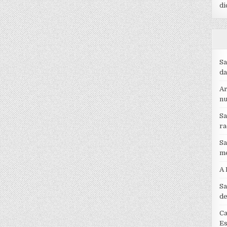
di
Sa
da
Ar
nu
Sa
ra
Sa
me
A 
Sa
de
Ca
Es