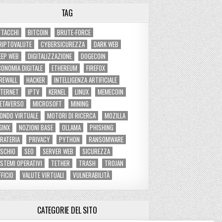
TAG
TTACCHI
BITCOIN
BRUTE-FORCE
RIPTOVALUTE
CYBERSICUREZZA
DARK WEB
EEP WEB
DIGITALIZZAZIONE
DOGECOIN
CONOMIA DIGITALE
ETHEREUM
FIREFOX
IREWALL
HACKER
INTELLIGENZA ARTIFICIALE
NTERNET
IPTV
KERNEL
LINUX
MEMECOIN
ETAVERSO
MICROSOFT
MINING
ONDO VIRTUALE
MOTORI DI RICERCA
MOZILLA
GINX
NOZIONI BASE
OLLAMA
PHISHING
IRATERIA
PRIVACY
PYTHON
RANSOMWARE
ISCHIO
SEO
SERVER WEB
SICUREZZA
ISTEMI OPERATIVI
TETHER
TRASH
TROJAN
FFICIO
VALUTE VIRTUALI
VULNERABILITÀ
CATEGORIE DEL SITO