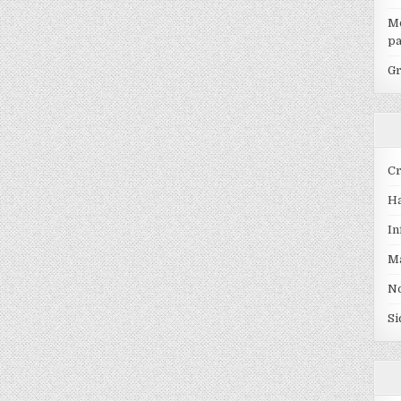
Mo
pa
Gr
Cr
Ha
In
Ma
No
Si