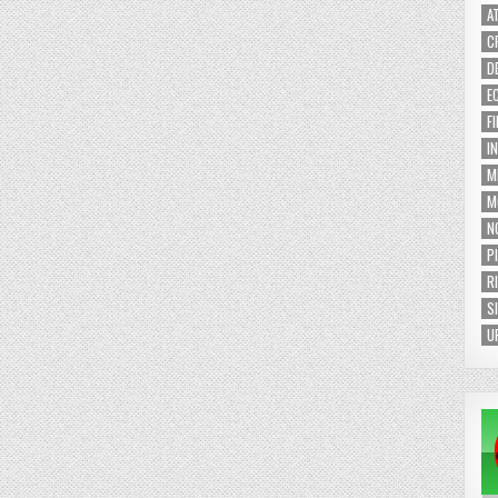
A
C
D
E
F
I
M
M
N
P
R
S
U