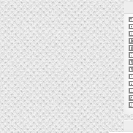
A
C
D
E
F
I
M
M
N
P
R
S
U