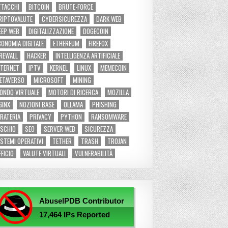
TTACCHI
BITCOIN
BRUTE-FORCE
RIPTOVALUTE
CYBERSICUREZZA
DARK WEB
EEP WEB
DIGITALIZZAZIONE
DOGECOIN
CONOMIA DIGITALE
ETHEREUM
FIREFOX
IREWALL
HACKER
INTELLIGENZA ARTIFICIALE
NTERNET
IPTV
KERNEL
LINUX
MEMECOIN
ETAVERSO
MICROSOFT
MINING
ONDO VIRTUALE
MOTORI DI RICERCA
MOZILLA
GINX
NOZIONI BASE
OLLAMA
PHISHING
IRATERIA
PRIVACY
PYTHON
RANSOMWARE
ISCHIO
SEO
SERVER WEB
SICUREZZA
ISTEMI OPERATIVI
TETHER
TRASH
TROJAN
FFICIO
VALUTE VIRTUALI
VULNERABILITÀ