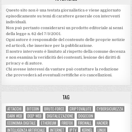
Questo sito non è una testata giornalistica e viene aggiornato
episodicamente su temi di carattere generale con interventi
individuali.
Non può pertanto considerarsi un prodotto editoriale ai sensi
della legge n. 62 del 7/3/2001.
Ogni autore è responsabile del contenuto delle proprie notizie
ed articoli, che inserisce per la pubblicazione.
Il nostro intervento è limitato al rispetto della comune decenza
e non esamina la veridicità dei contenuti‚ lesione dei diritti di
privacy e di autore.
Chi avesse interessi da vantare può contattare la redazione
che provvederà ad eventuali rettifiche e/o cancellazioni.
TAG
ATTACCHI
BITCOIN
BRUTE-FORCE
CRIPTOVALUTE
CYBERSICUREZZA
DARK WEB
DEEP WEB
DIGITALIZZAZIONE
DOGECOIN
ECONOMIA DIGITALE
ETHEREUM
FIREFOX
FIREWALL
HACKER
INTELLIGENZA ARTIFICIALE
INTERNET
IPTV
KERNEL
LINUX