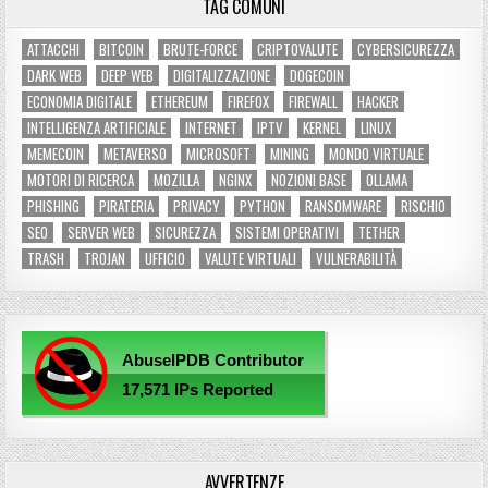
TAG COMUNI
ATTACCHI
BITCOIN
BRUTE-FORCE
CRIPTOVALUTE
CYBERSICUREZZA
DARK WEB
DEEP WEB
DIGITALIZZAZIONE
DOGECOIN
ECONOMIA DIGITALE
ETHEREUM
FIREFOX
FIREWALL
HACKER
INTELLIGENZA ARTIFICIALE
INTERNET
IPTV
KERNEL
LINUX
MEMECOIN
METAVERSO
MICROSOFT
MINING
MONDO VIRTUALE
MOTORI DI RICERCA
MOZILLA
NGINX
NOZIONI BASE
OLLAMA
PHISHING
PIRATERIA
PRIVACY
PYTHON
RANSOMWARE
RISCHIO
SEO
SERVER WEB
SICUREZZA
SISTEMI OPERATIVI
TETHER
TRASH
TROJAN
UFFICIO
VALUTE VIRTUALI
VULNERABILITÀ
AVVERTENZE