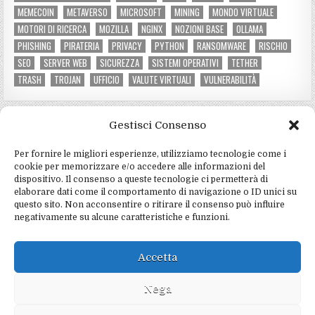
MEMECOIN
METAVERSO
MICROSOFT
MINING
MONDO VIRTUALE
MOTORI DI RICERCA
MOZILLA
NGINX
NOZIONI BASE
OLLAMA
PHISHING
PIRATERIA
PRIVACY
PYTHON
RANSOMWARE
RISCHIO
SEO
SERVER WEB
SICUREZZA
SISTEMI OPERATIVI
TETHER
TRASH
TROJAN
UFFICIO
VALUTE VIRTUALI
VULNERABILITÀ
Gestisci Consenso
CATEGORIE DEL SITO
Per fornire le migliori esperienze, utilizziamo tecnologie come i
Criptovalute e mining
(3)
cookie per memorizzare e/o accedere alle informazioni del
dispositivo. Il consenso a queste tecnologie ci permetterà di
Hardware e software
(4)
elaborare dati come il comportamento di navigazione o ID unici su
questo sito. Non acconsentire o ritirare il consenso può influire
Informatica e programmazione
(4)
negativamente su alcune caratteristiche e funzioni.
Marketing e social
(2)
Notizie e tecnologia
(5)
Accetta
Sicurezza e privacy
(15)
Nega