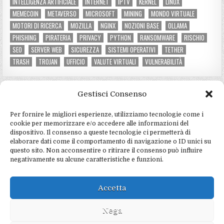
INTELLIGENZA ARTIFICIALE
INTERNET
IPTV
KERNEL
LINUX
MEMECOIN
METAVERSO
MICROSOFT
MINING
MONDO VIRTUALE
MOTORI DI RICERCA
MOZILLA
NGINX
NOZIONI BASE
OLLAMA
PHISHING
PIRATERIA
PRIVACY
PYTHON
RANSOMWARE
RISCHIO
SEO
SERVER WEB
SICUREZZA
SISTEMI OPERATIVI
TETHER
TRASH
TROJAN
UFFICIO
VALUTE VIRTUALI
VULNERABILITÀ
Gestisci Consenso
CATEGORIE DEL SITO
Per fornire le migliori esperienze, utilizziamo tecnologie come i
Criptovalute e mining
(3)
cookie per memorizzare e/o accedere alle informazioni del
dispositivo. Il consenso a queste tecnologie ci permetterà di
Hardware e software
(4)
elaborare dati come il comportamento di navigazione o ID unici su
questo sito. Non acconsentire o ritirare il consenso può influire
Informatica e programmazione
(4)
negativamente su alcune caratteristiche e funzioni.
Marketing e social
(2)
Notizie e tecnologia
(5)
Accetta
Sicurezza e privacy
(15)
Nega