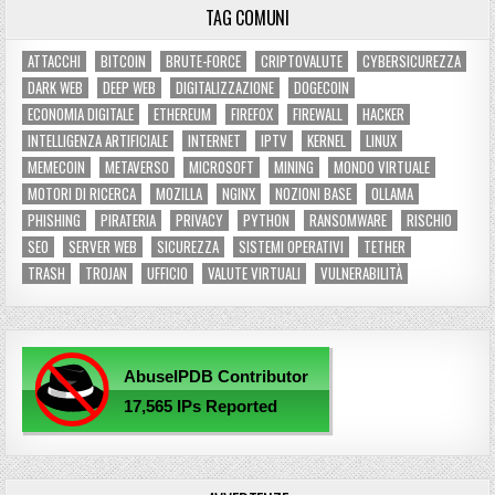
TAG COMUNI
ATTACCHI
BITCOIN
BRUTE-FORCE
CRIPTOVALUTE
CYBERSICUREZZA
DARK WEB
DEEP WEB
DIGITALIZZAZIONE
DOGECOIN
ECONOMIA DIGITALE
ETHEREUM
FIREFOX
FIREWALL
HACKER
INTELLIGENZA ARTIFICIALE
INTERNET
IPTV
KERNEL
LINUX
MEMECOIN
METAVERSO
MICROSOFT
MINING
MONDO VIRTUALE
MOTORI DI RICERCA
MOZILLA
NGINX
NOZIONI BASE
OLLAMA
PHISHING
PIRATERIA
PRIVACY
PYTHON
RANSOMWARE
RISCHIO
SEO
SERVER WEB
SICUREZZA
SISTEMI OPERATIVI
TETHER
TRASH
TROJAN
UFFICIO
VALUTE VIRTUALI
VULNERABILITÀ