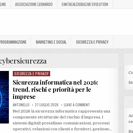
LINE
ASSOCIAZIONE LEONARDO
FANTACALCIOBAZAR EVOLUTION
 PROGRAMMAZIONE
MARKETING E SOCIAL
SICUREZZA E PRIVACY
cybersicurezza
Co
SICUREZZA E PRIVACY
Posted
in
Sicurezza informatica nel 2026:
In
trend, rischi e priorità per le
imprese
ANTONELLO
27 LUGLIO 2026
LEAVE A COMMENT
Nel 2026 la sicurezza informatica rappresenta una
Ad
componente strutturale del rischio d’impresa. I
ce
sistemi digitali presidiano comunicazioni, processi
operativi, relazioni con clienti e fornitori, gestione…
Su