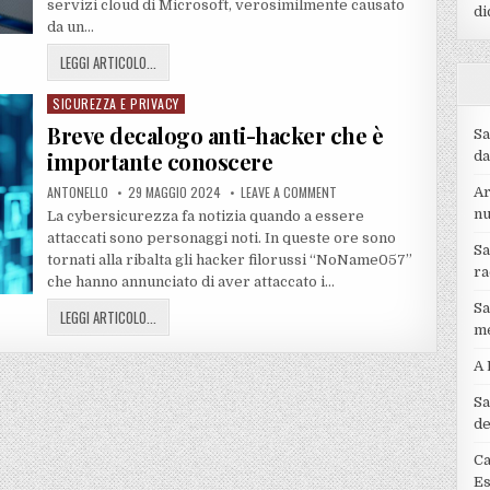
servizi cloud di Microsoft, verosimilmente causato
di
da un…
LEGGI ARTICOLO...
SICUREZZA E PRIVACY
Posted
in
Breve decalogo anti-hacker che è
Sa
importante conoscere
da
ANTONELLO
29 MAGGIO 2024
LEAVE A COMMENT
Ar
nu
La cybersicurezza fa notizia quando a essere
attaccati sono personaggi noti. In queste ore sono
Sa
tornati alla ribalta gli hacker filorussi “NoName057”
ra
che hanno annunciato di aver attaccato i…
Sa
LEGGI ARTICOLO...
me
A 
Sa
de
Ca
Es