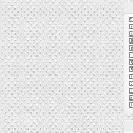
A
C
D
E
F
I
M
M
N
P
R
S
U