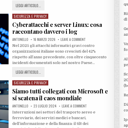
qu
LEGGI ARTICOLO...
Ri
SICUREZZA E PRIVACY
Posted
dl
in
Cyberattacchi e server Linux: cosa
Ge
raccontano davvero i log
az
ANTONELLO
16 MARZO 2026
LEAVE A COMMENT
Vo
Nel 2025 gli attacchi informatici gravi contro
fo
organizzazioni italiane sono cresciuti del 42%
rispetto all’anno precedente, con oltre cinquecento
AI
incidenti documentati solo nel nostro Paese…
pr
LEGGI ARTICOLO...
Sc
20
SICUREZZA E PRIVACY
Posted
(b
in
Siamo tutti collegati con Microsoft e
Re
si scatena il caos mondiale
Di
ANTONELLO
23 LUGLIO 2024
LEAVE A COMMENT
co
Interruzioni nei settori del trasporto aereo e
ferroviario, dei servizi medici e bancari,
Ip
dell’informazione e della finanza: il tilt dei
ap