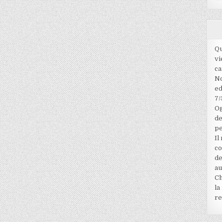
Qu
vi
ca
No
ed
7/
Og
de
pe
Il
co
de
au
Ch
la
re