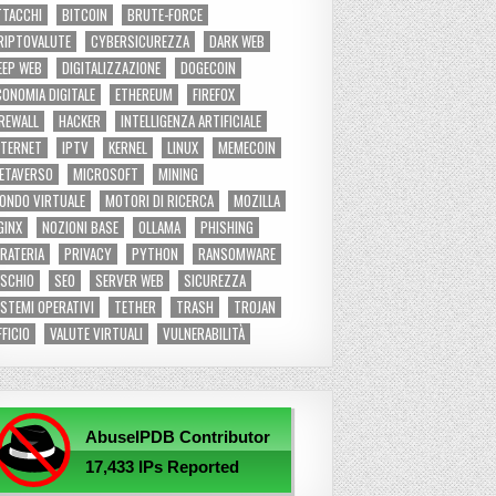
TTACCHI
BITCOIN
BRUTE-FORCE
RIPTOVALUTE
CYBERSICUREZZA
DARK WEB
EEP WEB
DIGITALIZZAZIONE
DOGECOIN
CONOMIA DIGITALE
ETHEREUM
FIREFOX
IREWALL
HACKER
INTELLIGENZA ARTIFICIALE
NTERNET
IPTV
KERNEL
LINUX
MEMECOIN
ETAVERSO
MICROSOFT
MINING
ONDO VIRTUALE
MOTORI DI RICERCA
MOZILLA
GINX
NOZIONI BASE
OLLAMA
PHISHING
IRATERIA
PRIVACY
PYTHON
RANSOMWARE
ISCHIO
SEO
SERVER WEB
SICUREZZA
ISTEMI OPERATIVI
TETHER
TRASH
TROJAN
FFICIO
VALUTE VIRTUALI
VULNERABILITÀ