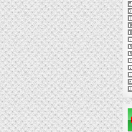
A
C
D
E
F
I
M
M
N
P
R
S
U