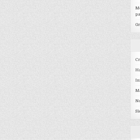
Mo
pa
Gr
Cr
Ha
In
Ma
No
Si