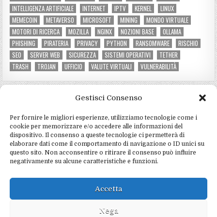
INTELLIGENZA ARTIFICIALE
INTERNET
IPTV
KERNEL
LINUX
MEMECOIN
METAVERSO
MICROSOFT
MINING
MONDO VIRTUALE
MOTORI DI RICERCA
MOZILLA
NGINX
NOZIONI BASE
OLLAMA
PHISHING
PIRATERIA
PRIVACY
PYTHON
RANSOMWARE
RISCHIO
SEO
SERVER WEB
SICUREZZA
SISTEMI OPERATIVI
TETHER
TRASH
TROJAN
UFFICIO
VALUTE VIRTUALI
VULNERABILITÀ
Gestisci Consenso
CATEGORIE DEL SITO
Per fornire le migliori esperienze, utilizziamo tecnologie come i
Criptovalute e mining
(3)
cookie per memorizzare e/o accedere alle informazioni del
dispositivo. Il consenso a queste tecnologie ci permetterà di
Hardware e software
(4)
elaborare dati come il comportamento di navigazione o ID unici su
questo sito. Non acconsentire o ritirare il consenso può influire
Informatica e programmazione
(4)
negativamente su alcune caratteristiche e funzioni.
Marketing e social
(2)
Notizie e tecnologia
(5)
Accetta
Sicurezza e privacy
(15)
Nega