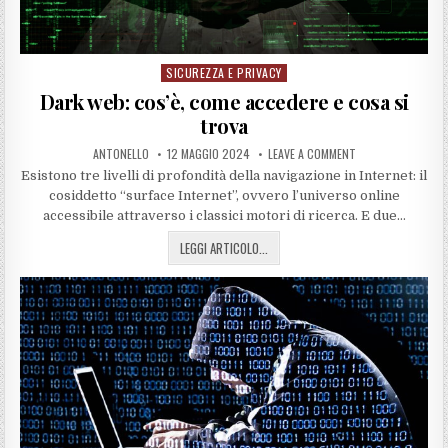
SICUREZZA E PRIVACY
Posted
in
Dark web: cos’è, come accedere e cosa si
trova
ANTONELLO
12 MAGGIO 2024
LEAVE A COMMENT
Esistono tre livelli di profondità della navigazione in Internet: il
cosiddetto “surface Internet”, ovvero l’universo online
accessibile attraverso i classici motori di ricerca. E due…
LEGGI ARTICOLO...