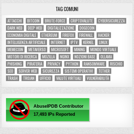
TAG COMUNI
ATTACCHI
BITCOIN
BRUTE-FORCE
CRIPTOVALUTE
CYBERSICUREZZA
DARK WEB
DEEP WEB
DIGITALIZZAZIONE
DOGECOIN
ECONOMIA DIGITALE
ETHEREUM
FIREFOX
FIREWALL
HACKER
INTELLIGENZA ARTIFICIALE
INTERNET
IPTV
KERNEL
LINUX
MEMECOIN
METAVERSO
MICROSOFT
MINING
MONDO VIRTUALE
MOTORI DI RICERCA
MOZILLA
NGINX
NOZIONI BASE
OLLAMA
PHISHING
PIRATERIA
PRIVACY
PYTHON
RANSOMWARE
RISCHIO
SEO
SERVER WEB
SICUREZZA
SISTEMI OPERATIVI
TETHER
TRASH
TROJAN
UFFICIO
VALUTE VIRTUALI
VULNERABILITÀ