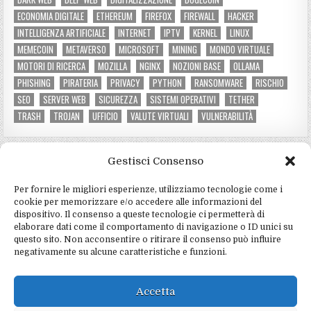
ECONOMIA DIGITALE
ETHEREUM
FIREFOX
FIREWALL
HACKER
INTELLIGENZA ARTIFICIALE
INTERNET
IPTV
KERNEL
LINUX
MEMECOIN
METAVERSO
MICROSOFT
MINING
MONDO VIRTUALE
MOTORI DI RICERCA
MOZILLA
NGINX
NOZIONI BASE
OLLAMA
PHISHING
PIRATERIA
PRIVACY
PYTHON
RANSOMWARE
RISCHIO
SEO
SERVER WEB
SICUREZZA
SISTEMI OPERATIVI
TETHER
TRASH
TROJAN
UFFICIO
VALUTE VIRTUALI
VULNERABILITÀ
Gestisci Consenso
CATEGORIE DEL SITO
Per fornire le migliori esperienze, utilizziamo tecnologie come i
Criptovalute e mining
(3)
cookie per memorizzare e/o accedere alle informazioni del
dispositivo. Il consenso a queste tecnologie ci permetterà di
Hardware e software
(4)
elaborare dati come il comportamento di navigazione o ID unici su
questo sito. Non acconsentire o ritirare il consenso può influire
Informatica e programmazione
(4)
negativamente su alcune caratteristiche e funzioni.
Marketing e social
(2)
Notizie e tecnologia
(5)
Accetta