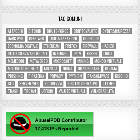
TAG COMUNI
ATTACCHI
BITCOIN
BRUTE-FORCE
CRIPTOVALUTE
CYBERSICUREZZA
DARK WEB
DEEP WEB
DIGITALIZZAZIONE
DOGECOIN
ECONOMIA DIGITALE
ETHEREUM
FIREFOX
FIREWALL
HACKER
INTELLIGENZA ARTIFICIALE
INTERNET
IPTV
KERNEL
LINUX
MEMECOIN
METAVERSO
MICROSOFT
MINING
MONDO VIRTUALE
MOTORI DI RICERCA
MOZILLA
NGINX
NOZIONI BASE
OLLAMA
PHISHING
PIRATERIA
PRIVACY
PYTHON
RANSOMWARE
RISCHIO
SEO
SERVER WEB
SICUREZZA
SISTEMI OPERATIVI
TETHER
TRASH
TROJAN
UFFICIO
VALUTE VIRTUALI
VULNERABILITÀ