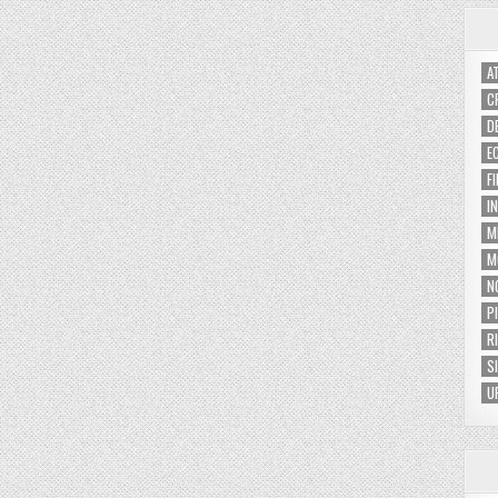
A
C
D
E
F
I
M
M
N
P
R
S
U