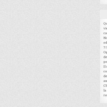
Qu
vi
ca
No
ed
7/
Og
de
pe
Il
co
de
au
Ch
la
re