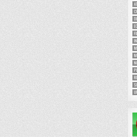
A
C
D
E
F
I
M
M
N
P
R
S
U