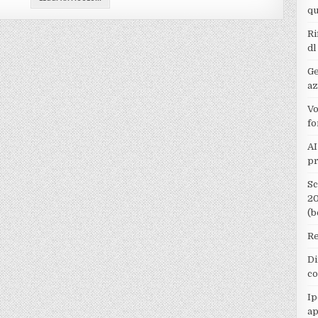
qu
Ri
dl
Ge
az
Vo
fo
AI
pr
Sc
20
(b
Re
Di
co
Ip
ap