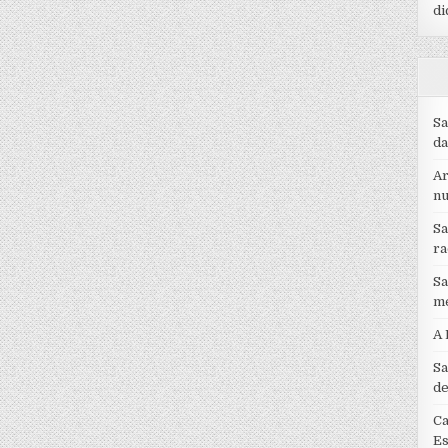
di
Sa
da
Ar
nu
Sa
ra
Sa
me
A 
Sa
de
Ca
Es