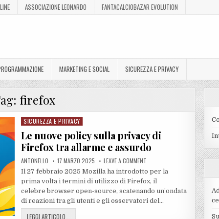
LINE
ASSOCIAZIONE LEONARDO
FANTACALCIOBAZAR EVOLUTION
 PROGRAMMAZIONE
MARKETING E SOCIAL
SICUREZZA E PRIVACY
Tag:
firefox
Co
SICUREZZA E PRIVACY
Posted
in
Le nuove policy sulla privacy di
In
Firefox tra allarme e assurdo
ANTONELLO
17 MARZO 2025
LEAVE A COMMENT
Il 27 febbraio 2025 Mozilla ha introdotto per la
prima volta i termini di utilizzo di Firefox, il
Ad
celebre browser open-source, scatenando un’ondata
ce
di reazioni tra gli utenti e gli osservatori del…
LEGGI ARTICOLO...
Su