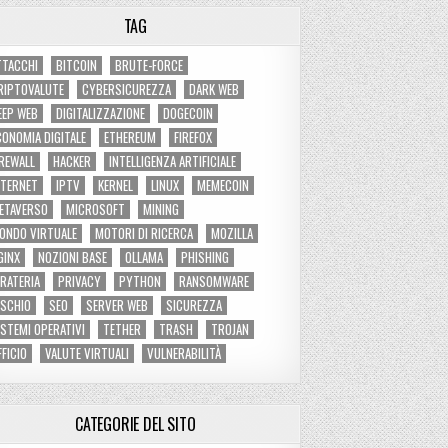
TAG
TTACCHI
BITCOIN
BRUTE-FORCE
RIPTOVALUTE
CYBERSICUREZZA
DARK WEB
EEP WEB
DIGITALIZZAZIONE
DOGECOIN
CONOMIA DIGITALE
ETHEREUM
FIREFOX
IREWALL
HACKER
INTELLIGENZA ARTIFICIALE
NTERNET
IPTV
KERNEL
LINUX
MEMECOIN
ETAVERSO
MICROSOFT
MINING
ONDO VIRTUALE
MOTORI DI RICERCA
MOZILLA
GINX
NOZIONI BASE
OLLAMA
PHISHING
IRATERIA
PRIVACY
PYTHON
RANSOMWARE
ISCHIO
SEO
SERVER WEB
SICUREZZA
ISTEMI OPERATIVI
TETHER
TRASH
TROJAN
FFICIO
VALUTE VIRTUALI
VULNERABILITÀ
CATEGORIE DEL SITO