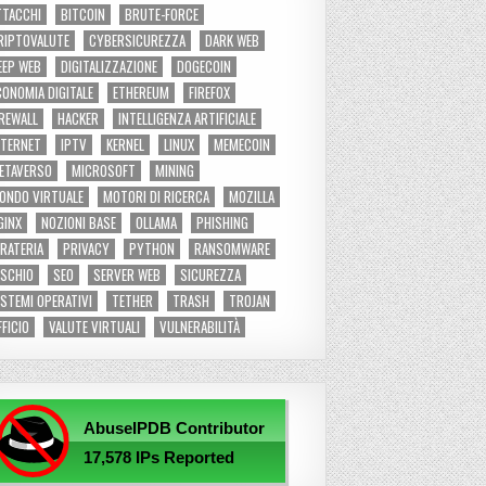
TTACCHI
BITCOIN
BRUTE-FORCE
RIPTOVALUTE
CYBERSICUREZZA
DARK WEB
EEP WEB
DIGITALIZZAZIONE
DOGECOIN
CONOMIA DIGITALE
ETHEREUM
FIREFOX
IREWALL
HACKER
INTELLIGENZA ARTIFICIALE
NTERNET
IPTV
KERNEL
LINUX
MEMECOIN
ETAVERSO
MICROSOFT
MINING
ONDO VIRTUALE
MOTORI DI RICERCA
MOZILLA
GINX
NOZIONI BASE
OLLAMA
PHISHING
IRATERIA
PRIVACY
PYTHON
RANSOMWARE
ISCHIO
SEO
SERVER WEB
SICUREZZA
ISTEMI OPERATIVI
TETHER
TRASH
TROJAN
FFICIO
VALUTE VIRTUALI
VULNERABILITÀ