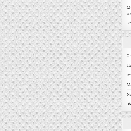
Mo
pa
Gr
Cr
Ha
In
Ma
No
Si